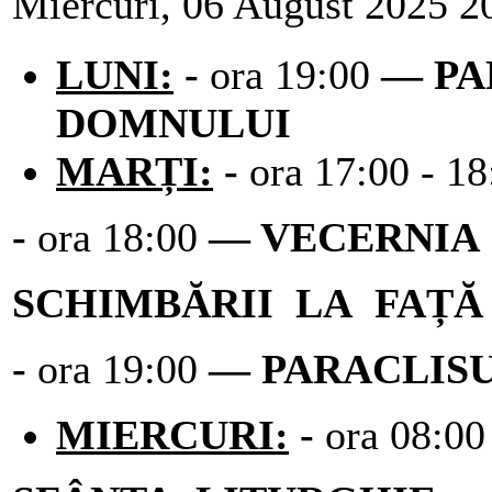
Miercuri, 06 August 2025 2
LUNI:
-
ora 19:00
― PA
DOMNULUI
MARȚI:
-
ora 17:00 - 1
-
ora 18:00
― VECERNIA 
SCHIMBĂRII LA FAȚĂ
-
ora 19:00
― PARACLIS
MIERCURI:
-
ora 08:0