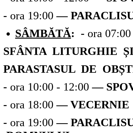
-
ora 19:00
― PARACLIS
SÂMBĂTĂ
: -
ora 07:0
SFÂNTA LITURGHIE Ș
PARASTASUL DE OBȘT
-
ora 10:00 - 12:00
― SPO
-
ora 18:00
― VECERNIE
-
ora 19:00
― PARACLISU