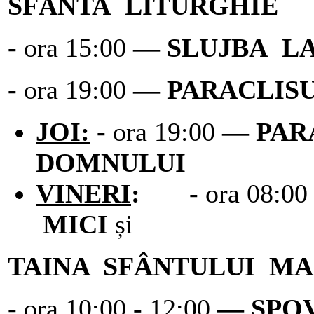
SFÂNTA LITURGHIE
-
ora 15:00
― SLUJBA L
-
ora 19:00
― PARACLIS
JOI:
-
ora 19:00
― PAR
DOMNULUI
VINERI
: -
ora 08:0
MICI
și
TAINA SFÂNTULUI MA
-
ora 10:00 - 12:00
― SPO