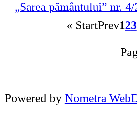
„Sarea pământului” nr. 4
«
Start
Prev
1
2
3
Pag
Powered by
Nometra WebD