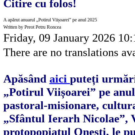
Citire cu folos!
A apărut anuarul „Potirul Viișoarei” pe anul 2025
Written by Preot Petru Roncea
Friday, 09 January 2026 10:
There are no translations ava
Apăsând
aici
puteți urmări
„Potirul Viișoarei” pe anu
pastoral-misionare, cultura
„Sfântul Ierarh Nicolae”,
protopopiatul Onești, le pu