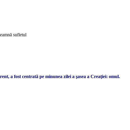
eamnă sufletul
ent, a fost centrată pe minunea zilei a şasea a Creaţiei: omul.