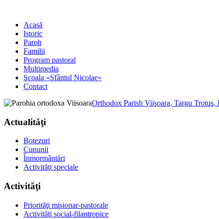
Acasă
Istoric
Paroh
Familii
Program pastoral
Multimedia
Şcoala «Sfântul Nicolae»
Contact
Orthodox Parish Viişoara, Targu Trotuş,
Actualităţi
Botezuri
Cununii
Înmormântări
Activităţi speciale
Activităţi
Priorităţi misionar-pastorale
Activităţi social-filantropice